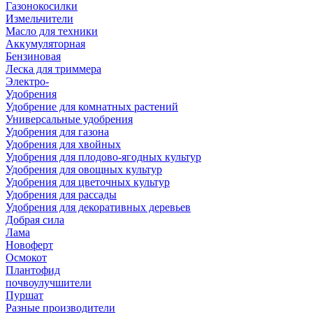
Газонокосилки
Измельчители
Масло для техники
Аккумуляторная
Бензиновая
Леска для триммера
Электро-
Удобрения
Удобрение для комнатных растений
Универсальные удобрения
Удобрения для газона
Удобрения для хвойных
Удобрения для плодово-ягодных культур
Удобрения для овощных культур
Удобрения для цветочных культур
Удобрения для рассады
Удобрения для декоративных деревьев
Добрая сила
Лама
Новоферт
Осмокот
Плантофид
почвоулучшители
Пуршат
Разные производители