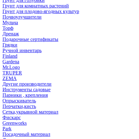
Грунт для голубики
Грунт для комнатных растений
Грунт для плодово-ягодных культур
Почвоулучшители
Мульча
Торф
Дренаж
Подарочные сертификаты
Грядки
Ручной инвентарь
Finland
Gardena
Mr.Logo
TRUPER
ZEMA
Другие производители
Инструменты садовые
Парники , крепления
Опрыскиватель
Перчатки,кисть
Сетка,укрывной материал
Фискарс
Greenworks
Park
Посадочный материал