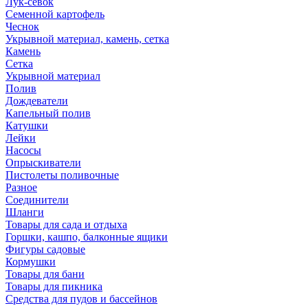
Лук-севок
Семенной картофель
Чеснок
Укрывной материал, камень, сетка
Камень
Сетка
Укрывной материал
Полив
Дождеватели
Капельный полив
Катушки
Лейки
Насосы
Опрыскиватели
Пистолеты поливочные
Разное
Соединители
Шланги
Товары для сада и отдыха
Горшки, кашпо, балконные ящики
Фигуры садовые
Кормушки
Товары для бани
Товары для пикника
Средства для пудов и бассейнов