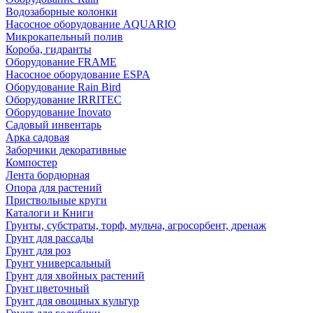
Водозаборные колонки
Насосное оборудование AQUARIO
Микрокапельный полив
Короба, гидранты
Оборудование FRAME
Насосное оборудование ESPA
Оборудование Rain Bird
Оборудование IRRITEC
Оборудование Inovato
Садовый инвентарь
Арка садовая
Заборчики декоративные
Компостер
Лента бордюрная
Опора для растений
Приствольные круги
Каталоги и Книги
Грунты, субстраты, торф, мульча, агросорбент, дренаж
Грунт для рассады
Грунт для роз
Грунт универсальный
Грунт для хвойных растений
Грунт цветочный
Грунт для овощных культур